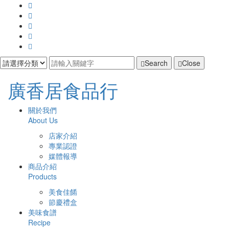
Search
Close
廣
廣香居食品行
香
主
開
關於我們
啟
About Us
居
導
主
店家介紹
選
覽
食
專業認證
單
媒體報導
Navigation
品
商品介紹
Products
行
美食佳餚
節慶禮盒
美味食譜
Recipe