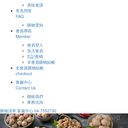
美味食譜
常見問答
FAQ
購物需知
會員專區
Member
會員登入
加入會員
忘記密碼
非會員購物結帳
非會員購物結帳
checkout
客服中心
Contact Us
聯絡我們
業務洽詢
購物清單
客服中心
04-7552730
Previous
Ne