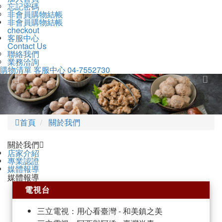
忘記密碼
非會員購物結帳
非會員購物結帳
checkout
客服中心
Contact Us
聯絡我們
業務洽詢
購物清單
客服中心
04-7552730
Previous
Ne
首頁
關於我們
關於我們
店家介紹
專業認證
媒體報導
媒體報導
電視台
三立電視：用心看臺灣 - 和美鎮之美