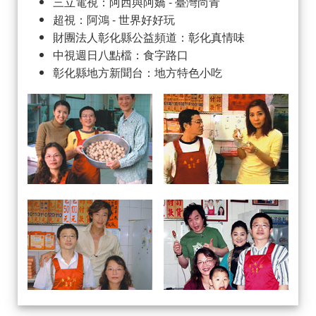
三立電視：阿西與阿嬌 - 臺灣尚青
超視：阿鴻 - 世界好好玩
財團法人彰化縣公益頻道：彰化真情味
中視週日八點檔：食字路口
彰化縣地方新聞台：地方特色小吃