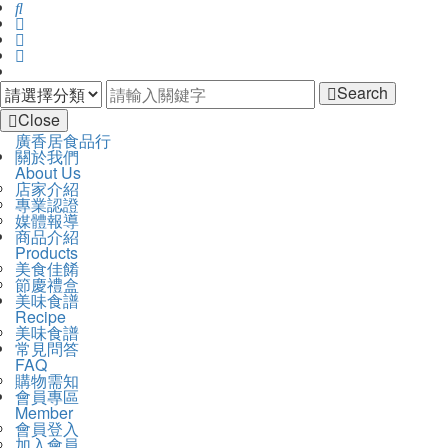
Search
Close
廣
廣香居食品行
開
主
關於我們
香
啟
About Us
導
居
主
店家介紹
覽
食
選
專業認證
Navigation
品
單
媒體報導
行
商品介紹
Products
美食佳餚
節慶禮盒
美味食譜
Recipe
美味食譜
常見問答
FAQ
購物需知
會員專區
Member
會員登入
加入會員