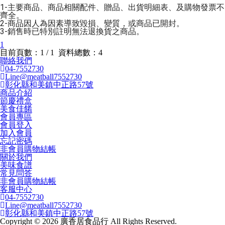
1-主要商品、商品相關配件、贈品、出貨明細表、及購物發票不
齊全。
2-商品因人為因素導致毀損、變質，或商品已開封。
3-銷售時已特別註明無法退換貨之商品。
1
目前頁數：1 / 1 資料總數：4
聯絡我們
04-7552730
Line@meatball7552730
彰化縣和美鎮中正路57號
商品介紹
節慶禮盒
美食佳餚
會員專區
會員登入
加入會員
忘記密碼
非會員購物結帳
關於我們
美味食譜
常見問答
非會員購物結帳
客服中心
04-7552730
Line@meatball7552730
彰化縣和美鎮中正路57號
Copyright © 2026 廣香居食品行 All Rights Reserved.