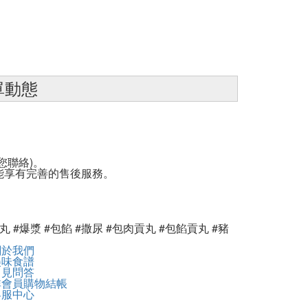
單動態
您聯絡)。
能享有完善的售後服務。
丸 #爆漿 #包餡 #撒尿 #包肉貢丸 #包餡貢丸 #豬
關於我們
美味食譜
常見問答
非會員購物結帳
客服中心