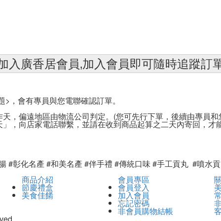
加入廣香居會員‚加入會員即可隨時追蹤訂
問題>，會有專員與您電聯確認訂單。
天，偏遠地區由物流公司判定。(您可先行下單，後續由專員和
天」，向店家電話聯繫，並請在收到商品起算之二天內寄回，才
香腸 #彰化名產 #和美名產 #伴手禮 #傳統口味 #手工貢丸 #噴水貢
商品介紹
會員專區
節慶禮盒
會員登入
美食佳餚
加入會員
忘記密碼
非會員購物結帳
ved.