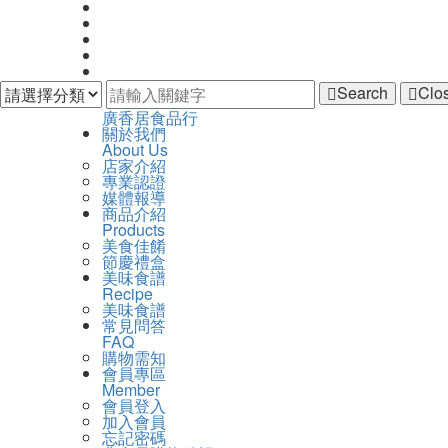
Search
Clo
廣
廣香居食品行
開
主
關於我們
香
啟
About Us
導
居
主
店家介紹
覽
食
選
專業認證
Navigation
品
單
媒體報導
行
商品介紹
Products
美食佳餚
節慶禮盒
美味食譜
Recipe
美味食譜
常見問答
FAQ
購物需知
會員專區
Member
會員登入
加入會員
忘記密碼