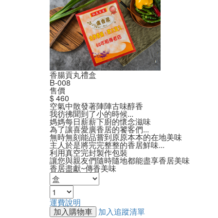
香腸貢丸禮盒
B-008
售價
$ 460
空氣中散發著陣陣古味醇香
我彷彿聞到了小的時候...
媽媽每日薪薪下廚的懷念滋味
為了讓喜愛廣香居的饕客們...
無時無刻能品嘗到原原本本的在地美味
主人於是將完完整整的香居鮮味...
利用真空完封製作包裝
讓您與親友們隨時隨地都能盡享香居美味
香居盡獻~傳香美味
運費說明
加入購物車
加入追蹤清單