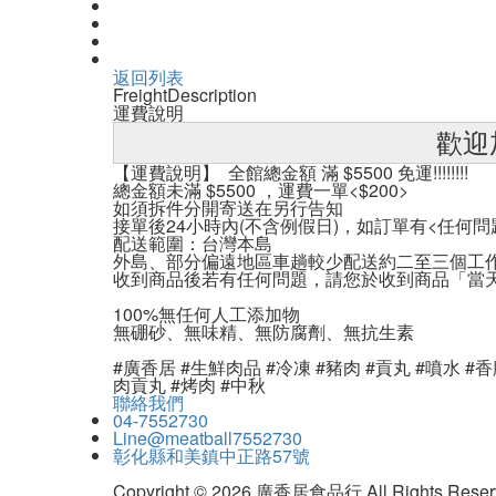
返回列表
Freight
Description
運費說明
歡迎
【運費說明】 全館總金額 滿 $5500 免運!!!!!!!!
總金額未滿 $5500 ，運費一單<$200>
如須拆件分開寄送在另行告知
接單後24小時內(不含例假日)，如訂單有<任何
配送範圍：台灣本島
外島、部分偏遠地區車趟較少配送約二至三個工作
收到商品後若有任何問題，請您於收到商品「當
100%無任何人工添加物
無硼砂、無味精、無防腐劑、無抗生素
#廣香居 #生鮮肉品 #冷凍 #豬肉 #貢丸 #噴水 #
肉貢丸 #烤肉 #中秋
聯絡我們
04-7552730
Line@meatball7552730
彰化縣和美鎮中正路57號
Copyright © 2026 廣香居食品行 All Rights Reser