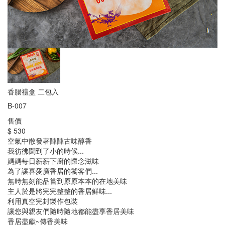
香腸禮盒 二包入
B-007
售價
$ 530
空氣中散發著陣陣古味醇香
我彷彿聞到了小的時候...
媽媽每日薪薪下廚的懷念滋味
為了讓喜愛廣香居的饕客們...
無時無刻能品嘗到原原本本的在地美味
主人於是將完完整整的香居鮮味...
利用真空完封製作包裝
讓您與親友們隨時隨地都能盡享香居美味
香居盡獻~傳香美味