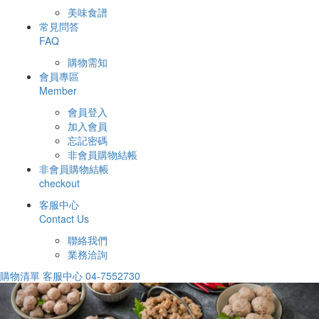
美味食譜
常見問答
FAQ
購物需知
會員專區
Member
會員登入
加入會員
忘記密碼
非會員購物結帳
非會員購物結帳
checkout
客服中心
Contact Us
聯絡我們
業務洽詢
購物清單
客服中心
04-7552730
Previous
Nex