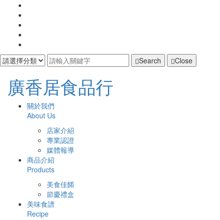
Search
Close
廣
廣香居食品行
香
主
開
關於我們
啟
About Us
居
導
主
店家介紹
選
覽
食
專業認證
單
媒體報導
Navigation
品
商品介紹
Products
行
美食佳餚
節慶禮盒
美味食譜
Recipe