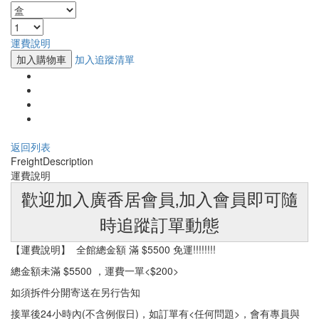
運費說明
加入購物車
加入追蹤清單
返回列表
Freight
Description
運費說明
歡迎加入廣香居會員‚加入會員即可隨
時追蹤訂單動態
【運費說明】 全館總金額 滿 $5500 免運!!!!!!!!
總金額未滿 $5500 ，運費一單<$200>
如須拆件分開寄送在另行告知
接單後24小時內(不含例假日)，如訂單有<任何問題>，會有專員與