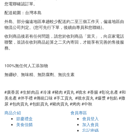
您電聯確認訂單。
配送範圍：台灣本島
外島、部分偏遠地區車趟較少配送約二至三個工作天，偏遠地區由
物流公司判定。(您可先行下單，後續由專員和您聯絡)。
收到商品後若有任何問題，請您於收到商品「當天」，向店家電話
聯繫，並請在收到商品起算之二天內寄回，才能享有完善的售後服
務。
100%無任何人工添加物
無硼砂、無味精、無防腐劑、無抗生素
#廣香居 #生鮮肉品 #冷凍 #豬肉 #貢丸 #噴水 #香腸 #彰化名產 #和
美名產 #伴手禮 #傳統口味 #手工貢丸 #噴水貢丸 #爆漿 #包餡 #撒
尿 #包肉貢丸 #包餡貢丸 #豬肉貢丸 #烤肉 #中秋
商品介紹
會員專區
節慶禮盒
會員登入
美食佳餚
加入會員
忘記密碼