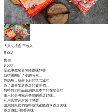
大貢丸禮盒 三包入
B-002
售價
$ 580
空氣中散發著陣陣古味醇香
我彷彿聞到了小的時候...
媽媽每日薪薪下廚的懷念滋味
為了讓喜愛廣香居的饕客們...
無時無刻能品嘗到原原本本的在地美味
主人於是將完完整整的香居鮮味...
利用真空完封製作包裝
讓您與親友們隨時隨地都能盡享香居美味
香居盡獻~傳香美味