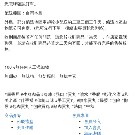
您電聯確認訂單。
配送範圍：台灣本島
外島、部分偏遠地區車趟較少配送約二至三個工作天，偏遠地區由
物流公司判定。(您可先行下單，後續由專員和您聯絡)。
收到商品後若有任何問題，請您於收到商品「當天」，向店家電話
聯繫，並請在收到商品起算之二天內寄回，才能享有完善的售後服
務。
100%無任何人工添加物
無硼砂、無味精、無防腐劑、無抗生素
#廣香居 #生鮮肉品 #冷凍 #豬肉 #貢丸 #噴水 #香腸 #彰化名產 #和
美名產 #伴手禮 #傳統口味 #手工貢丸 #噴水貢丸 #爆漿 #包餡 #撒
尿 #包肉貢丸 #包餡貢丸 #豬肉貢丸 #烤肉 #中秋
商品介紹
會員專區
節慶禮盒
會員登入
美食佳餚
加入會員
忘記密碼