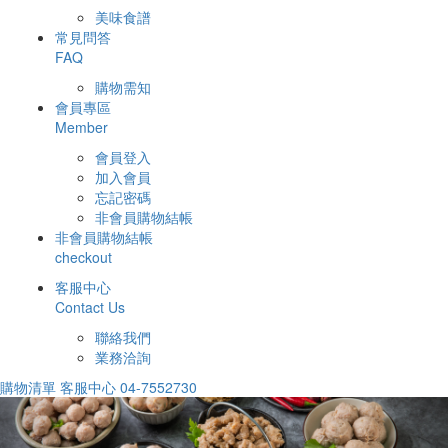
美味食譜
常見問答
FAQ
購物需知
會員專區
Member
會員登入
加入會員
忘記密碼
非會員購物結帳
非會員購物結帳
checkout
客服中心
Contact Us
聯絡我們
業務洽詢
購物清單
客服中心
04-7552730
Previous
Nex