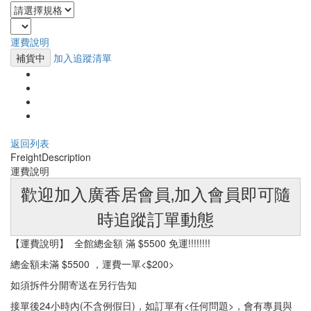
運費說明
補貨中
加入追蹤清單
返回列表
Freight
Description
運費說明
歡迎加入廣香居會員‚加入會員即可隨
時追蹤訂單動態
【運費說明】 全館總金額 滿 $5500 免運!!!!!!!!
總金額未滿 $5500 ，運費一單<$200>
如須拆件分開寄送在另行告知
接單後24小時內(不含例假日)，如訂單有<任何問題>，會有專員與