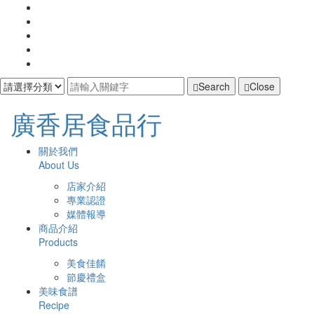
Search
Close
廣
廣香居食品行
香
主
開
關於我們
啟
About Us
居
導
主
店家介紹
選
覽
食
專業認證
單
媒體報導
Navigation
品
商品介紹
Products
行
美食佳餚
節慶禮盒
美味食譜
Recipe