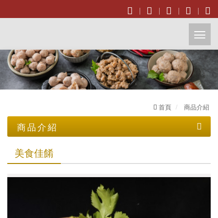
開
啟
主
首頁
商品介紹
選
商品介紹
單
美食佳餚
美食佳餚
節慶禮盒