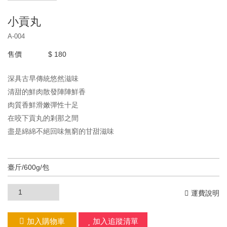
小貢丸
A-004
售價
$ 180
深具古早傳統悠然滋味
清甜的鮮肉散發陣陣鮮香
肉質香鮮滑嫩彈性十足
在咬下貢丸的剎那之間
盡是綿綿不絕回味無窮的甘甜滋味
運費說明
加入購物車
加入追蹤清單