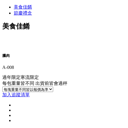
美食佳餚
節慶禮盒
美食佳餚
臘肉
A-008
過年限定寒流限定
每包重量皆不同 出貨前皆會過秤
加入追蹤清單