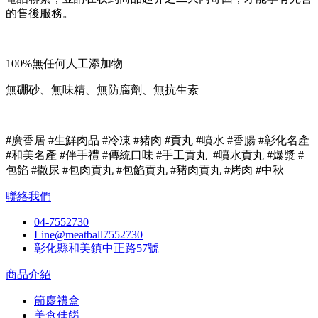
的售後服務。
100%無任何人工添加物
無硼砂、無味精、無防腐劑、無抗生素
#廣香居 #生鮮肉品 #冷凍 #豬肉 #貢丸 #噴水 #香腸 #彰化名產
#和美名產 #伴手禮 #傳統口味 #手工貢丸 #噴水貢丸 #爆漿 #
包餡 #撒尿 #包肉貢丸 #包餡貢丸 #豬肉貢丸 #烤肉 #中秋
聯絡我們
04-7552730
Line@meatball7552730
彰化縣和美鎮中正路57號
商品介紹
節慶禮盒
美食佳餚