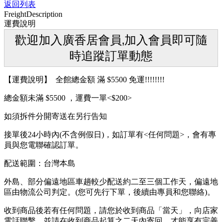
返回列表
Freight
Description
運費說明
歡迎加入廣香居會員‚加入會員即可隨
時追蹤訂單動態
【運費說明】 全館總金額 滿 $5500 免運!!!!!!!!
總金額未滿 $5500 ，運費一單<$200>
如須拆件分開寄送在另行告知
接單後24小時內(不含例假日)，如訂單有<任何問題>，會有專
員與您電聯確認訂單。
配送範圍：台灣本島
外島、部分偏遠地區車趟較少配送約二至三個工作天，偏遠地
區由物流公司判定。(您可先行下單，後續由專員和您聯絡)。
收到商品後若有任何問題，請您於收到商品「當天」，向店家
電話聯繫，並請在收到商品起算之二天內寄回，才能享有完善