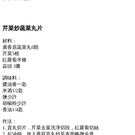
芹菜炒蔬菜丸片
材料：
廣香居蔬菜丸6顆
芹菜5根
紅蘿蔔半條
蒜頭 3瓣
調味料：
醬油膏一匙
米酒1/2匙
鹽少許
胡椒粉少許
香油1/4匙
作法：
1. 貢丸切片，芹菜去葉洗淨切段，紅蘿蔔切絲
2. 起油鍋，放入香菇貢丸炒至表面略微金黃