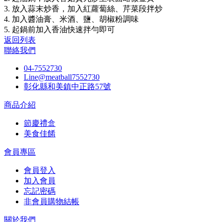
3. 放入蒜末炒香，加入紅蘿蔔絲、芹菜段拌炒
4. 加入醬油膏、米酒、鹽、胡椒粉調味
5. 起鍋前加入香油快速拌勻即可
返回列表
聯絡我們
04-7552730
Line@meatball7552730
彰化縣和美鎮中正路57號
商品介紹
節慶禮盒
美食佳餚
會員專區
會員登入
加入會員
忘記密碼
非會員購物結帳
關於我們